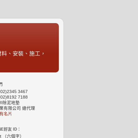
材料、安裝、施工，
們
02)2345 3467
02)8192 7188
®除泥地墊
業有限公司 總代理
有名片
NE好友 ID：
at （六個字）