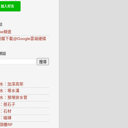
結
ube頻道
圖檔下載@Google雲端硬碟
網誌
水：加深高架
水：導水溝
水：預埋排水管
：抿石子
：石材
：磁磚
頂樓RF