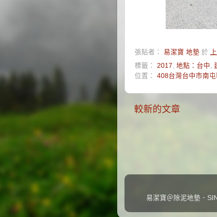
張貼者：
易潔寶 地墊
於
上
標籤：
2017
,
地點：台中
,
位置：
408台灣台中市南屯
較新的文章
易潔寶＠除泥地墊．SINC