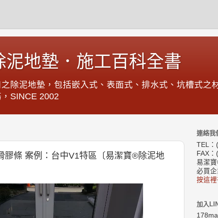
除泥地墊．施工百科全書
口之除泥地墊，包括嵌入式、表面式、排水式、坑槽式之
INCE 2002
連絡我
TEL：(
FAX：(
膠條 案例：台中V1特區〔易潔寶®除泥地
易潔寶
必買企
按這裡
加入LI
178m