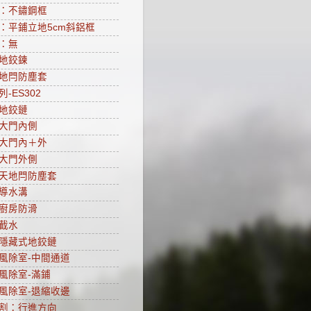
：不鏽鋼框
：平鋪立地5cm斜鋁框
：無
地鉸鍊
地閂防塵套
-ES302
地鉸鏈
大門內側
大門內＋外
大門外側
天地閂防塵套
導水溝
廚房防滑
截水
隱藏式地鉸鏈
風除室-中間通道
風除室-滿鋪
風除室-退縮收邊
割：行進方向