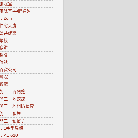
風除室
風除室-中間通道
：2cm
住宅大廈
公共建築
學校
廠辦
教會
旅館
百貨公司
醫院
餐廳
施工：再開挖
施工：地鉸鍊
施工：地閂防塵套
施工：預埋
施工：預留坑
：1字型扁鋁
AL-620