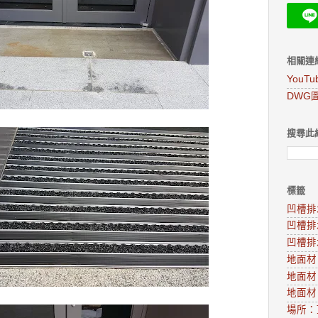
相關連
YouT
DWG
搜尋此
標籤
凹槽排
凹槽排
凹槽排
地面材
地面材
地面材
場所：