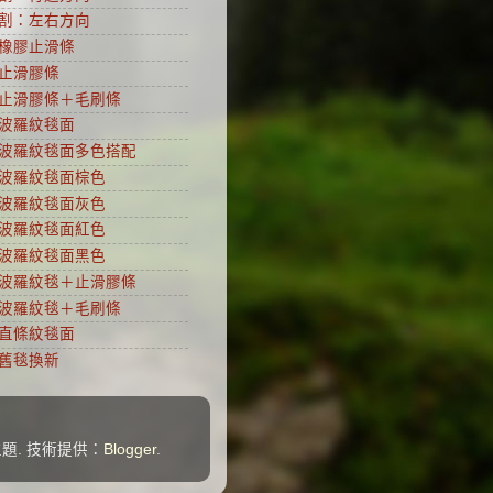
割：左右方向
橡膠止滑條
止滑膠條
止滑膠條＋毛刷條
波羅紋毯面
波羅紋毯面多色搭配
波羅紋毯面棕色
波羅紋毯面灰色
波羅紋毯面紅色
波羅紋毯面黑色
波羅紋毯＋止滑膠條
波羅紋毯＋毛刷條
直條紋毯面
舊毯換新
主題. 技術提供：
Blogger
.