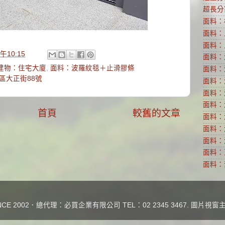
超長分
面料：
面料：
面料：
午10:15
面料：
建物：住宅大廈
,
面料：波羅紋毯＋止滑膠條
面料：
區大正街88號
面料：
面料：
面料：
首頁
較舊的文章
面料：
面料：
面料：
面料：
面料：
E 2002．總代理：必買企業有限公司 TEL：02 2345 3467. 圖片視窗