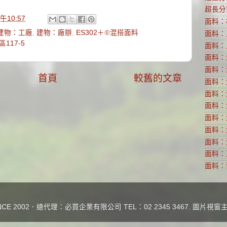
超長分
午10:57
面料：
建物：工廠
,
建物：廠辦
,
ES302＋⑥混搭面料
面料：
117-5
面料：
面料：
面料：
首頁
較舊的文章
面料：
面料：
面料：
面料：
面料：
面料：
面料：
面料：
E 2002．總代理：必買企業有限公司 TEL：02 2345 3467. 圖片視窗