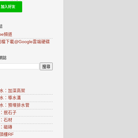
結
ube頻道
圖檔下載@Google雲端硬碟
網誌
水：加深高架
水：導水溝
水：預埋排水管
：抿石子
：石材
：磁磚
頂樓RF