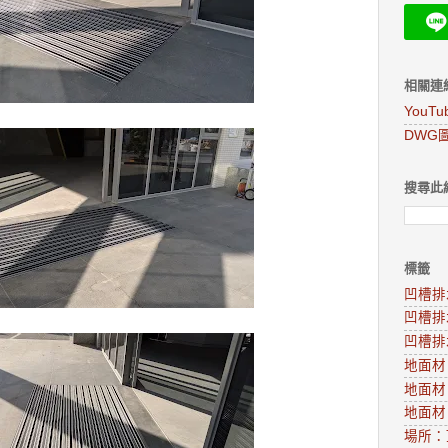
相關連
YouT
DWG
搜尋此
標籤
凹槽排
凹槽排
凹槽排
地面材
地面材
地面材
場所：