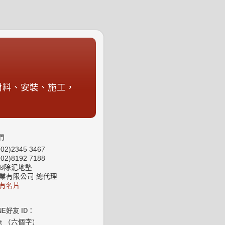
材料、安裝、施工，
們
02)2345 3467
02)8192 7188
®除泥地墊
業有限公司 總代理
有名片
NE好友 ID：
at （六個字）