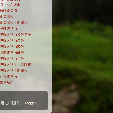
割：左右方向
橡膠止滑條
止滑膠條
止滑膠條＋毛刷條
波羅紋毯面
波羅紋毯面多色搭配
波羅紋毯面棕色
波羅紋毯面灰色
波羅紋毯面紅色
波羅紋毯面黑色
波羅紋毯＋止滑膠條
波羅紋毯＋毛刷條
直條紋毯面
舊毯換新
主題. 技術提供：
Blogger
.