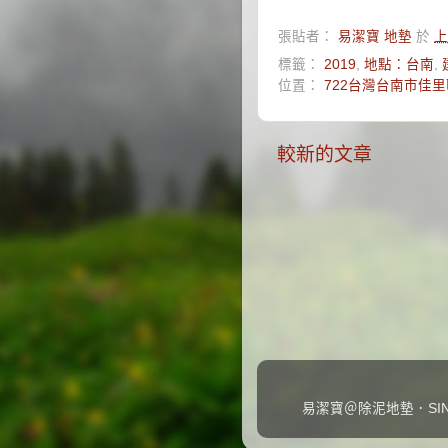
張貼者：
易潔寶 地墊
於
上
標籤：
2019
,
地點：台南
,
位置：
722台灣台南市佳里區
較新的文章
易潔寶＠除泥地墊．SINC