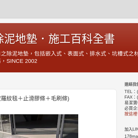
除泥地墊．施工百科全書
口之除泥地墊，包括嵌入式、表面式、排水式、坑槽式之
INCE 2002
連絡我
TEL：(
FAX：(
(波羅紋毯＋止滑膠條＋毛刷條)
易潔寶
必買企
按這裡
加入LI
178m