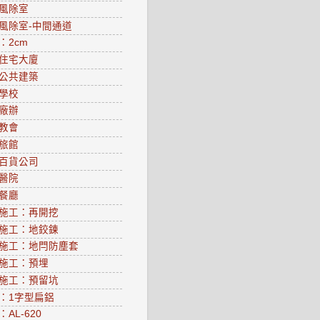
風除室
風除室-中間通道
：2cm
住宅大廈
公共建築
學校
廠辦
教會
旅館
百貨公司
醫院
餐廳
施工：再開挖
施工：地鉸鍊
施工：地閂防塵套
施工：預埋
施工：預留坑
：1字型扁鋁
AL-620