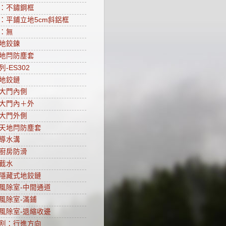
：不鏽鋼框
：平鋪立地5cm斜鋁框
：無
地鉸鍊
地閂防塵套
-ES302
地鉸鏈
大門內側
大門內＋外
大門外側
天地閂防塵套
導水溝
廚房防滑
截水
隱藏式地鉸鏈
風除室-中間通道
風除室-滿鋪
風除室-退縮收邊
割：行進方向