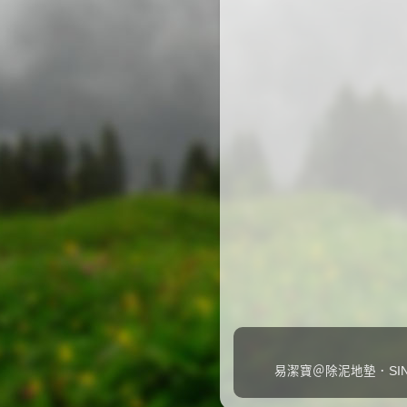
易潔寶＠除泥地墊．SINC