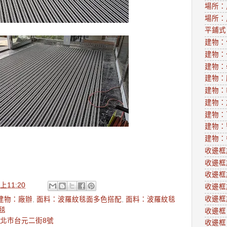
場所：
場所：
平鋪式
建物：
建物：
建物：
建物：
建物：
建物：
建物：
建物：
建物：
收邊框
收邊框
收邊框
上11:20
收邊框
收邊框
建物：廠辦
,
面料：波羅紋毯面多色搭配
,
面料：波羅紋毯
毯
收邊框
竹北市台元二街8號
收邊框：