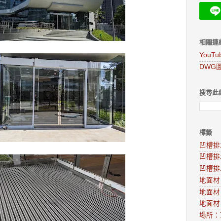
相關連
YouT
DWG
搜尋此
標籤
凹槽排
凹槽排
凹槽排
地面材
地面材
地面材
場所：