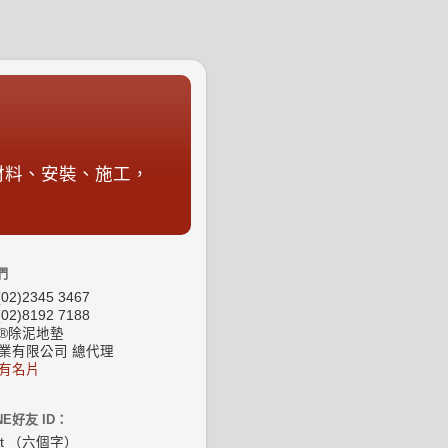
材料、安裝、施工，
們
02)2345 3467
02)8192 7188
®除泥地墊
業有限公司 總代理
有名片
NE好友 ID：
at （六個字）