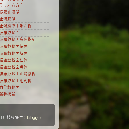
割：左右方向
橡膠止滑條
止滑膠條
止滑膠條＋毛刷條
波羅紋毯面
波羅紋毯面多色搭配
波羅紋毯面棕色
波羅紋毯面灰色
波羅紋毯面紅色
波羅紋毯面黑色
波羅紋毯＋止滑膠條
波羅紋毯＋毛刷條
直條紋毯面
舊毯換新
主題. 技術提供：
Blogger
.