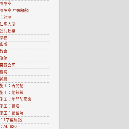
風除室
風除室-中間通道
：2cm
住宅大廈
公共建築
學校
廠辦
教會
旅館
百貨公司
醫院
餐廳
施工：再開挖
施工：地鉸鍊
施工：地閂防塵套
施工：預埋
施工：預留坑
：1字型扁鋁
AL-620