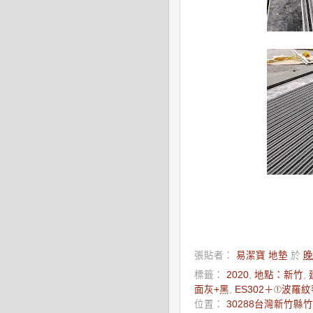
張貼者：
易潔寶 地墊
於
晚
標籤：
2020
,
地點：新竹
,
面灰+黑
,
ES302＋①波羅紋
位置：
30288台灣新竹縣