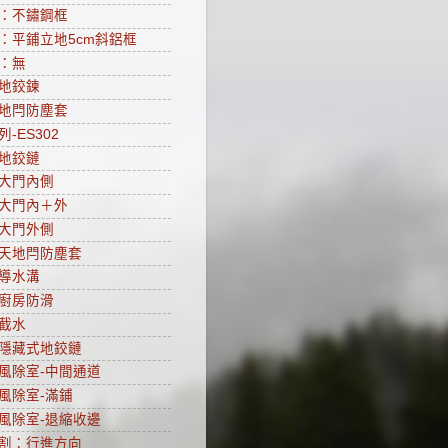
：不鏽鋼框
：平鋪立地5cm斜鋁框
：無
地鉸鍊
地閂防塵套
-ES302
地鉸鏈
大門內側
大門內＋外
大門外側
天地閂防塵套
導水溝
廚房防滑
截水
隱藏式地鉸鏈
風除室-中間通道
風除室-滿鋪
風除室-退縮收邊
割：行進方向