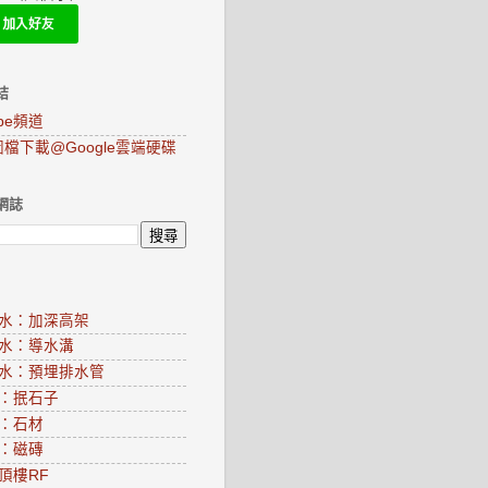
結
ube頻道
圖檔下載@Google雲端硬碟
網誌
水：加深高架
水：導水溝
水：預埋排水管
：抿石子
：石材
：磁磚
頂樓RF