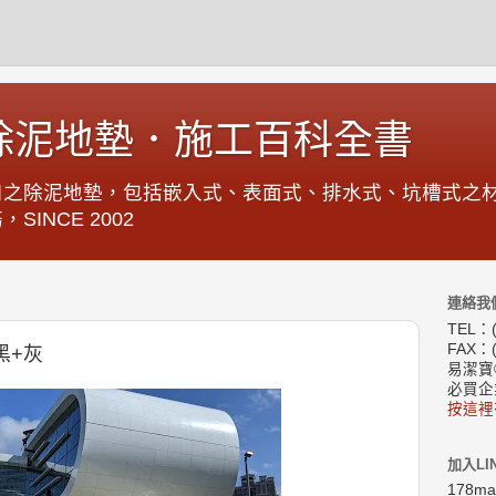
除泥地墊．施工百科全書
口之除泥地墊，包括嵌入式、表面式、排水式、坑槽式之
INCE 2002
連絡我
TEL：(
FAX：(
黑+灰
易潔寶
必買企
按這裡
加入LI
178m