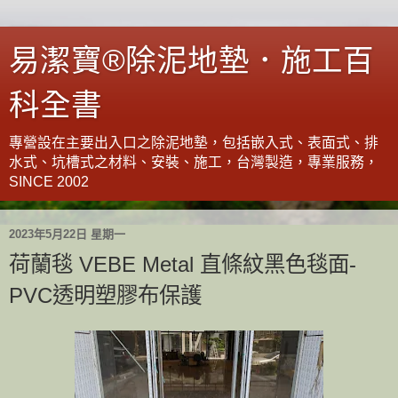
易潔寶®除泥地墊．施工百
科全書
專營設在主要出入口之除泥地墊，包括嵌入式、表面式、排
水式、坑槽式之材料、安裝、施工，台灣製造，專業服務，
SINCE 2002
2023年5月22日 星期一
荷蘭毯 VEBE Metal 直條紋黑色毯面-
PVC透明塑膠布保護