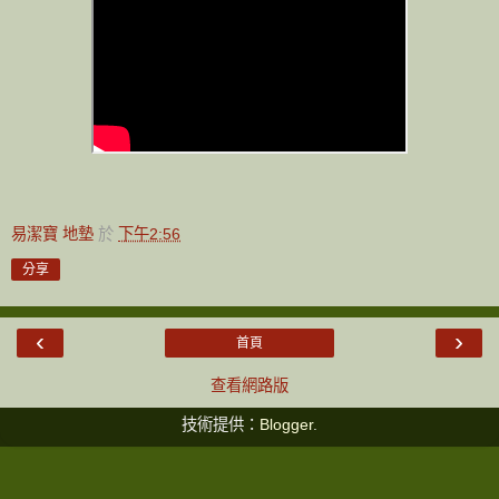
易潔寶 地墊
於
下午2:56
分享
‹
›
首頁
查看網路版
技術提供：
Blogger
.